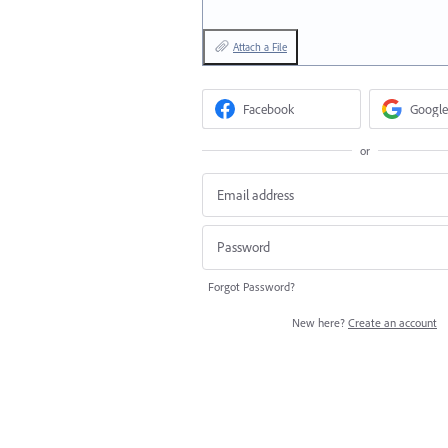
Attach a File
Facebook
Google
or
Forgot Password?
New here?
Create an account