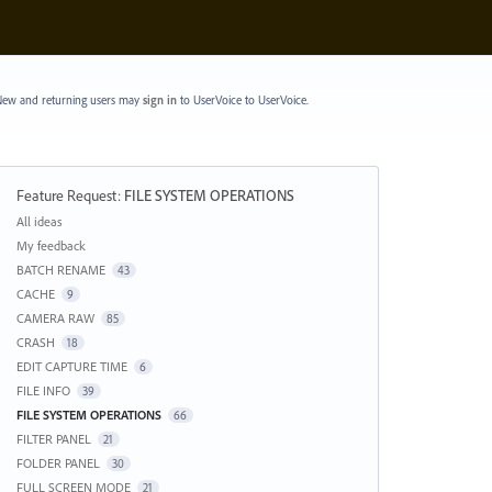
ew and returning users may
sign in
to UserVoice
to UserVoice.
Feature Request
:
FILE SYSTEM OPERATIONS
Categories
All ideas
My feedback
BATCH RENAME
43
CACHE
9
CAMERA RAW
85
CRASH
18
EDIT CAPTURE TIME
6
FILE INFO
39
FILE SYSTEM OPERATIONS
66
FILTER PANEL
21
FOLDER PANEL
30
FULL SCREEN MODE
21