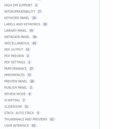
HIGH DPI SUPPORT
2
INTEROPERATABILITY
17
KEYWORD PANEL
20
LABELS AND KEYWORDS
38
LIBRARY PANEL
10
METADATA PANEL
36
MISCELLANEOUS
46
PDF OUTPUT
14
PDF PREVIEW
2
PDF SETTINGS
2
PERFORMANCE
27
PREFERENCES
13
PREVIEW PANEL
28
PUBLISH PANEL
2
REVIEW MODE
8
SCRIPTING
7
SLIDESHOW
12
STACK- AUTO STACK
4
THUMBNAILS AND PREVIEWS
62
USER INTERFACE
92