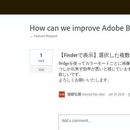
Skip
to
content
How can we improve Adobe B
← Feature Request
1
【Finderで表示】選択した複
vote
Bridgeを使ってカラーモードごとに画
つしか出来ず効率が悪いと感じています
Vote
欲しいです。
よろしくお願いいたします。
徳留弘樹
shared this idea
·
Jan 19, 2024
·
Add a comment…