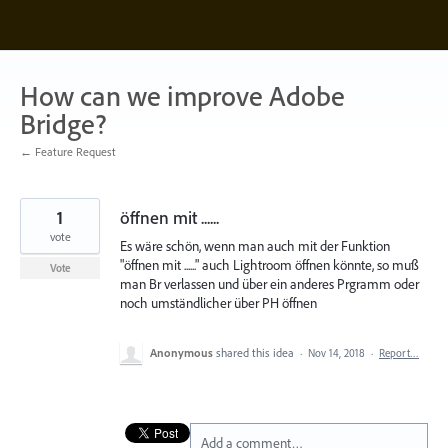
Skip
to
content
How can we improve Adobe
Bridge?
← Feature Request
1
öffnen mit ......
vote
Es wäre schön, wenn man auch mit der Funktion
"öffnen mit ......" auch Lightroom öffnen könnte, so muß
Vote
man Br verlassen und über ein anderes Prgramm oder
noch umständlicher über PH öffnen
Anonymous
shared this idea
·
Nov 14, 2018
·
Report…
Add a comment…