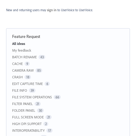
New and returning users may
sign in
to UserVoice
to UserVoice.
Feature Request
Categories
All ideas
My feedback
BATCH RENAME
43
CACHE
9
CAMERA RAW
85
CRASH
18
EDIT CAPTURE TIME
6
FILE INFO
39
FILE SYSTEM OPERATIONS
66
FILTER PANEL
21
FOLDER PANEL
30
FULL SCREEN MODE
21
HIGH DPI SUPPORT
2
INTEROPERATABILITY
17