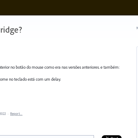
ridge?
N
 anterior no botão do mouse como era nas versões anteriores. e também:
 nome no teclado está com um delay.
 2022
·
Report…