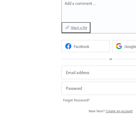
Add a comment…
Attach a File
Facebook
Google
or
Forgot Password?
New here?
Create an account